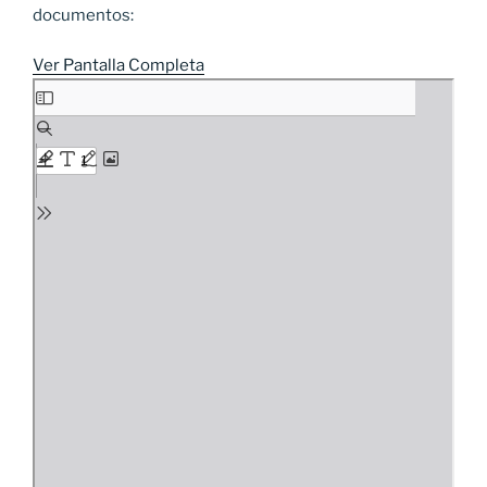
documentos:
Ver Pantalla Completa
Saltar
al
contenido
del
PDF