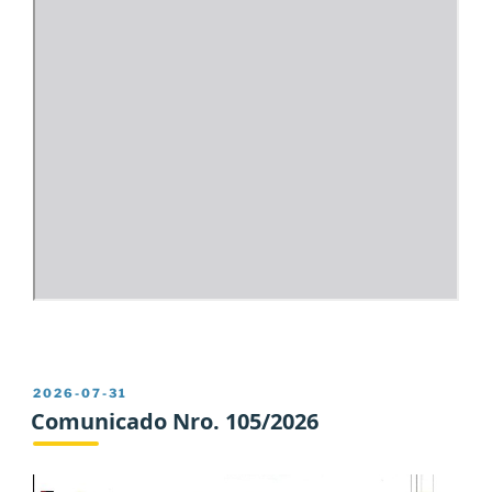
PUBLICADO
2026-07-31
EL
Comunicado Nro. 105/2026