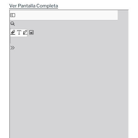
Ver Pantalla Completa
Saltar
al
contenido
del
PDF