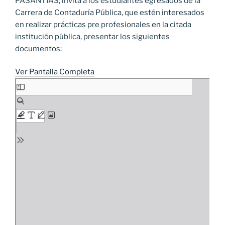
PASANTÍAS; invita a los estudiantes egresados de la
Carrera de Contaduría Pública, que estén interesados
en realizar prácticas pre profesionales en la citada
institución pública, presentar los siguientes
documentos:
Ver Pantalla Completa
Saltar
al
contenido
del
PDF