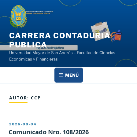
Saltar
al
contenido
CARRERA CONTADURIA
PUBLICA
Universidad Mayor de San Andrés – Facultad de Ciencias
Económicas y Financieras
MENÚ
AUTOR:
CCP
PUBLICADO
2026-08-04
EL
Comunicado Nro. 108/2026