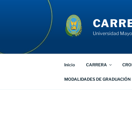
Saltar
al
contenido
CARRE
Universidad Mayor
Inicio
CARRERA
CRO
MODALIDADES DE GRADUACIÓN