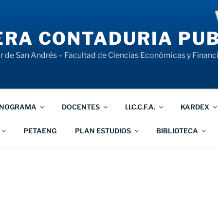
RA CONTADURIA PUB
 de San Andrés – Facultad de Ciencias Económicas y Financ
NOGRAMA
DOCENTES
I.I.C.C.F.A.
KARDEX
PETAENG
PLAN ESTUDIOS
BIBLIOTECA