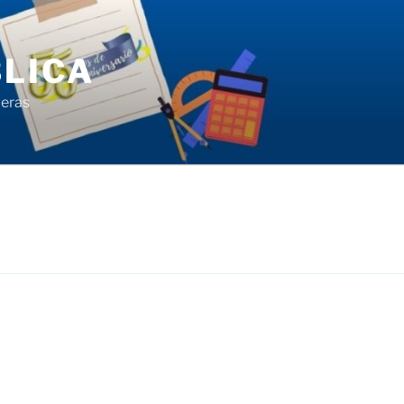
LICA
ieras