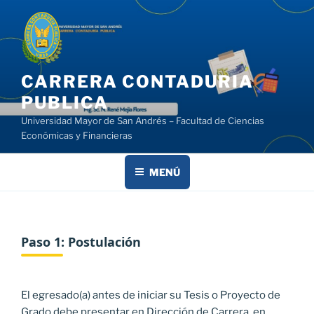
Saltar
al
contenido
CARRERA CONTADURIA
PUBLICA
Universidad Mayor de San Andrés – Facultad de Ciencias
Económicas y Financieras
MENÚ
Paso 1: Postulación
El egresado(a) antes de iniciar su Tesis o Proyecto de
Grado debe presentar en Dirección de Carrera, en