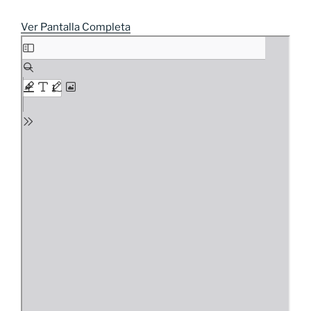
Ver Pantalla Completa
Saltar
al
contenido
del
PDF