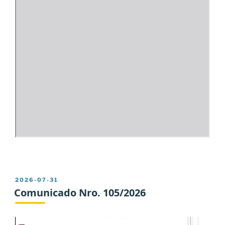
PUBLICADO
2026-07-31
EL
Comunicado Nro. 105/2026