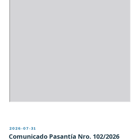
PUBLICADO
2026-07-31
EL
Comunicado Pasantía Nro. 102/2026