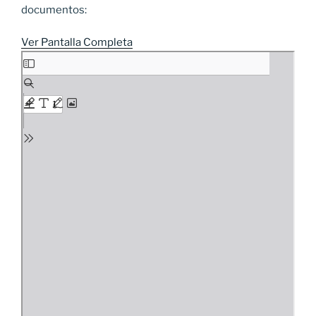
documentos:
Ver Pantalla Completa
Saltar
al
contenido
del
PDF