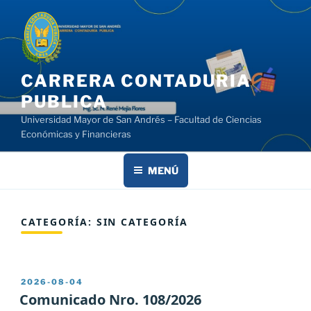
Saltar
al
contenido
CARRERA CONTADURIA
PUBLICA
Universidad Mayor de San Andrés – Facultad de Ciencias
Económicas y Financieras
MENÚ
CATEGORÍA:
SIN CATEGORÍA
PUBLICADO
2026-08-04
EL
Comunicado Nro. 108/2026