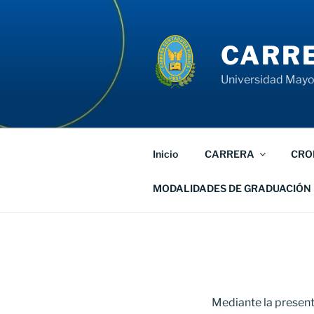
Saltar
al
contenido
CARRE
Universidad Mayor
Inicio
CARRERA
CRO
MODALIDADES DE GRADUACIÓN
Mediante la present