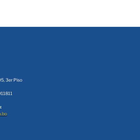
95, 3er Piso
911811
:
a.bo