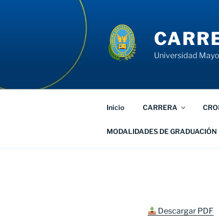
Saltar
al
contenido
CARRE
Universidad Mayor
Inicio
CARRERA
CRO
MODALIDADES DE GRADUACIÓN
Descargar PDF