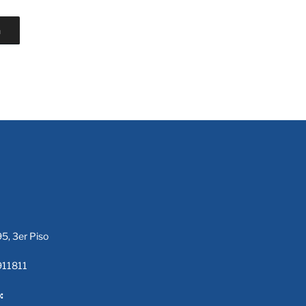
a
95, 3er Piso
911811
: