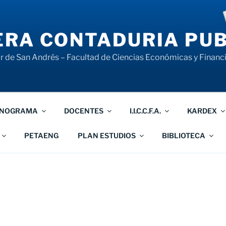
RA CONTADURIA PUB
 de San Andrés – Facultad de Ciencias Económicas y Financ
NOGRAMA
DOCENTES
I.I.C.C.F.A.
KARDEX
PETAENG
PLAN ESTUDIOS
BIBLIOTECA