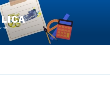
LICA
ieras