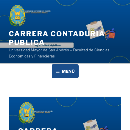
Saltar
al
contenido
CARRERA CONTADURIA
PUBLICA
Universidad Mayor de San Andrés – Facultad de Ciencias
Económicas y Financieras
MENÚ