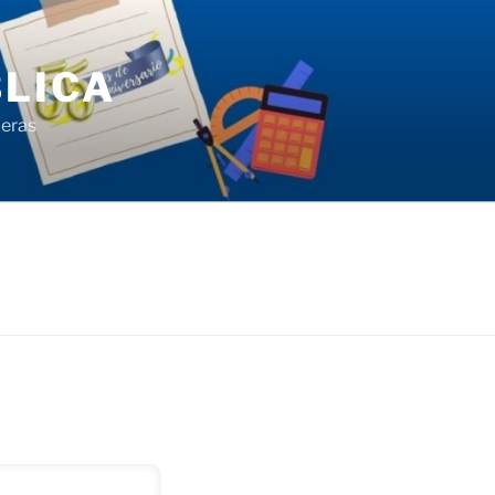
LICA
ieras