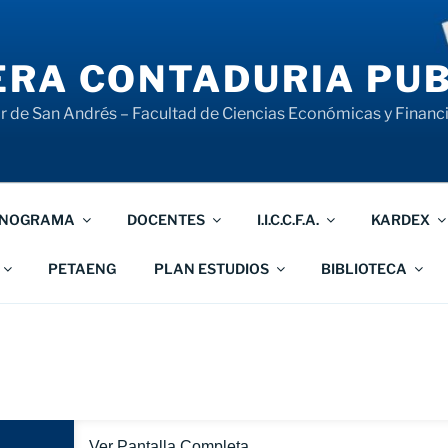
RA CONTADURIA PUB
 de San Andrés – Facultad de Ciencias Económicas y Financ
NOGRAMA
DOCENTES
I.I.C.C.F.A.
KARDEX
PETAENG
PLAN ESTUDIOS
BIBLIOTECA
Ver Pantalla Completa