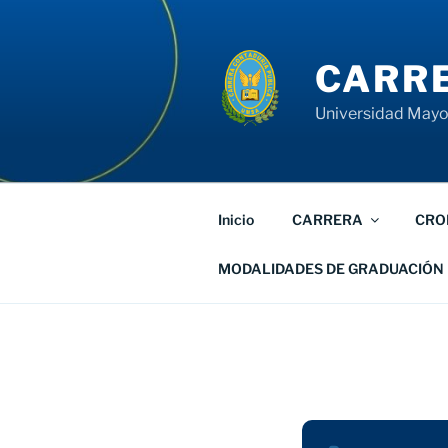
Saltar
al
contenido
CARRE
Universidad Mayor
Inicio
CARRERA
CRO
MODALIDADES DE GRADUACIÓN