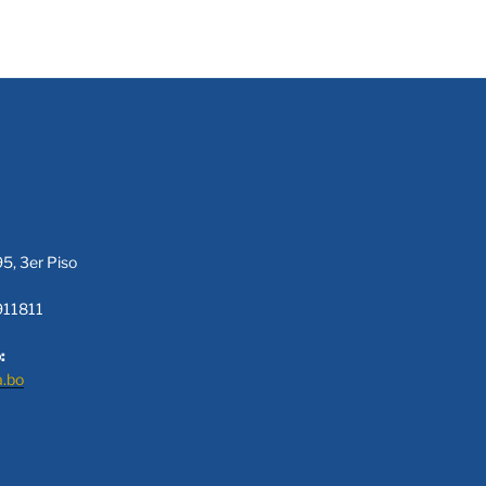
95, 3er Piso
911811
:
a.bo