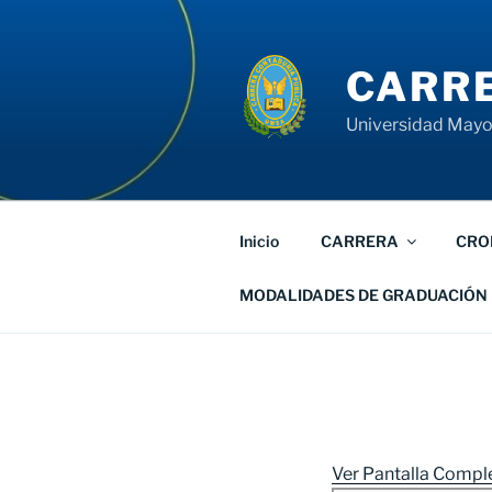
Saltar
al
contenido
CARRE
Universidad Mayor
Inicio
CARRERA
CRO
MODALIDADES DE GRADUACIÓN
Ver Pantalla Compl