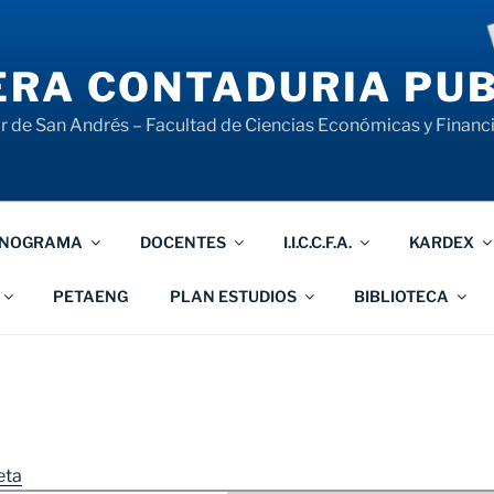
RA CONTADURIA PUB
 de San Andrés – Facultad de Ciencias Económicas y Financ
NOGRAMA
DOCENTES
I.I.C.C.F.A.
KARDEX
PETAENG
PLAN ESTUDIOS
BIBLIOTECA
eta