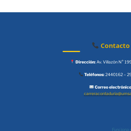
Contacto
Dirección:
Av. Villazón N° 19
Teléfonos:
2440162 – 2
Correo electrónico
carreracontaduria@ums
Funciona 