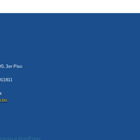
95, 3er Piso
911811
:
a.bo
gracias a WordPress