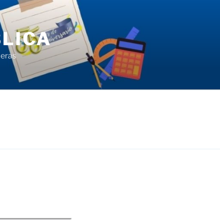
LICA
ieras