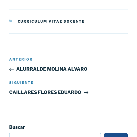
CATEGORÍAS
CURRICULUM VITAE DOCENTE
Navegación
Entrada
ANTERIOR
de
anterior:
ALURRALDE MOLINA ALVARO
entradas
Siguiente
SIGUIENTE
entrada
CAILLARES FLORES EDUARDO
Buscar