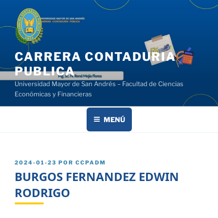
Saltar
al
contenido
CARRERA CONTADURIA
PUBLICA
Universidad Mayor de San Andrés – Facultad de Ciencias
Económicas y Financieras
MENÚ
PUBLICADO
2024-01-23
POR
CCPADM
EL
BURGOS FERNANDEZ EDWIN
RODRIGO