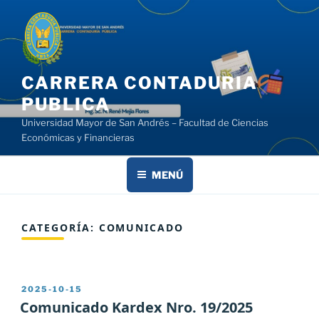
Saltar
al
contenido
CARRERA CONTADURIA
PUBLICA
Universidad Mayor de San Andrés – Facultad de Ciencias
Económicas y Financieras
MENÚ
CATEGORÍA:
COMUNICADO
PUBLICADO
2025-10-15
EL
Comunicado Kardex Nro. 19/2025