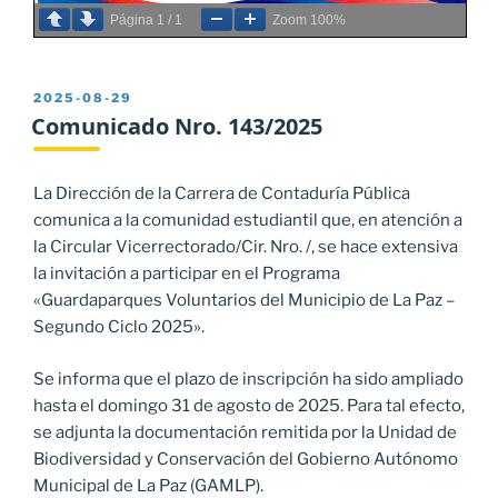
Página
1
/
1
Zoom
100%
PUBLICADO
2025-08-29
EL
Comunicado Nro. 143/2025
La Dirección de la Carrera de Contaduría Pública
comunica a la comunidad estudiantil que, en atención a
la Circular Vicerrectorado/Cir. Nro. /, se hace extensiva
la invitación a participar en el Programa
«Guardaparques Voluntarios del Municipio de La Paz –
Segundo Ciclo 2025».
Se informa que el plazo de inscripción ha sido ampliado
hasta el domingo 31 de agosto de 2025. Para tal efecto,
se adjunta la documentación remitida por la Unidad de
Biodiversidad y Conservación del Gobierno Autónomo
Municipal de La Paz (GAMLP).