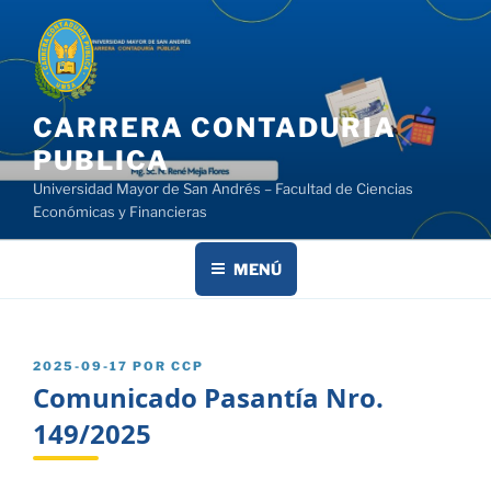
Saltar
al
contenido
CARRERA CONTADURIA
PUBLICA
Universidad Mayor de San Andrés – Facultad de Ciencias
Económicas y Financieras
MENÚ
PUBLICADO
2025-09-17
POR
CCP
EL
Comunicado Pasantía Nro.
149/2025