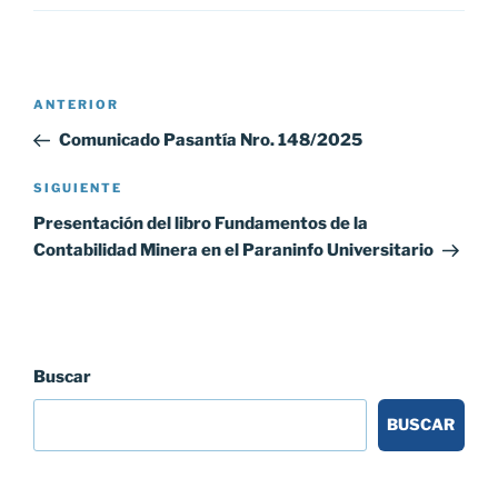
Navegación
Entrada
ANTERIOR
de
anterior:
Comunicado Pasantía Nro. 148/2025
entradas
Siguiente
SIGUIENTE
entrada
Presentación del libro Fundamentos de la
Contabilidad Minera en el Paraninfo Universitario
Buscar
BUSCAR