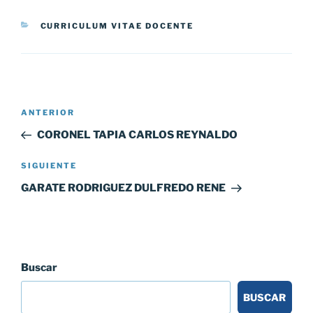
CATEGORÍAS
CURRICULUM VITAE DOCENTE
Navegación
Entrada
ANTERIOR
de
anterior:
CORONEL TAPIA CARLOS REYNALDO
entradas
Siguiente
SIGUIENTE
entrada
GARATE RODRIGUEZ DULFREDO RENE
Buscar
BUSCAR