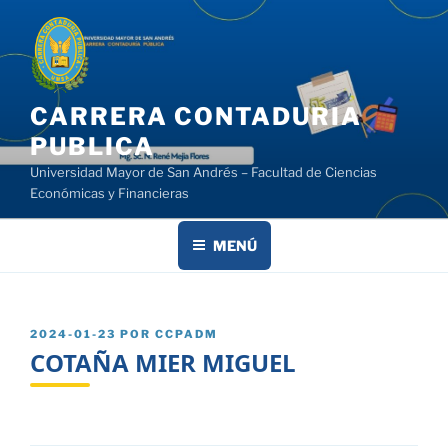
Saltar
al
contenido
CARRERA CONTADURIA
PUBLICA
Universidad Mayor de San Andrés – Facultad de Ciencias
Económicas y Financieras
MENÚ
PUBLICADO
2024-01-23
POR
CCPADM
EL
COTAÑA MIER MIGUEL