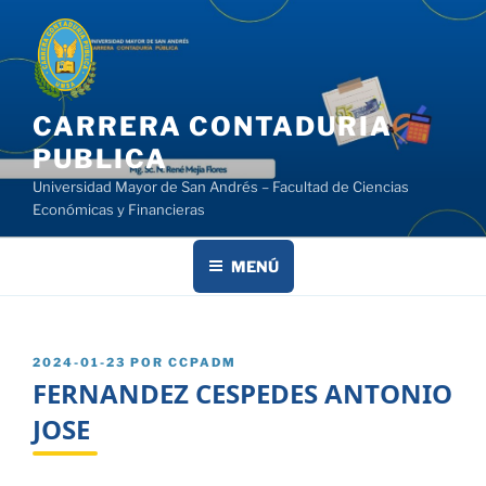
Saltar
al
contenido
CARRERA CONTADURIA
PUBLICA
Universidad Mayor de San Andrés – Facultad de Ciencias
Económicas y Financieras
MENÚ
PUBLICADO
2024-01-23
POR
CCPADM
EL
FERNANDEZ CESPEDES ANTONIO
JOSE