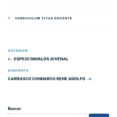
CATEGORÍAS
CURRICULUM VITAE DOCENTE
Navegación
Entrada
ANTERIOR
de
anterior:
ESPEJO DAVALOS JUVENAL
entradas
Siguiente
SIGUIENTE
entrada
CARRASCO CONDARCO RENE ADOLFO
Buscar