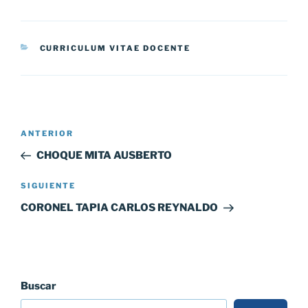
CATEGORÍAS
CURRICULUM VITAE DOCENTE
Navegación
Entrada
ANTERIOR
de
anterior:
CHOQUE MITA AUSBERTO
entradas
Siguiente
SIGUIENTE
entrada
CORONEL TAPIA CARLOS REYNALDO
Buscar