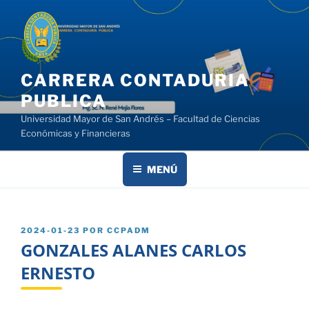
Saltar
al
contenido
CARRERA CONTADURIA
PUBLICA
Universidad Mayor de San Andrés – Facultad de Ciencias
Económicas y Financieras
MENÚ
PUBLICADO
2024-01-23
POR
CCPADM
EL
GONZALES ALANES CARLOS
ERNESTO