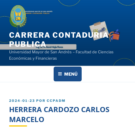
Saltar
al
contenido
CARRERA CONTADURIA
PUBLICA
Universidad Mayor de San Andrés – Facultad de Ciencias
Económicas y Financieras
MENÚ
PUBLICADO
2024-01-23
POR
CCPADM
EL
HERRERA CARDOZO CARLOS
MARCELO