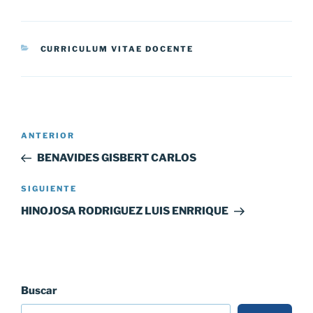
CATEGORÍAS
CURRICULUM VITAE DOCENTE
Navegación
Entrada
ANTERIOR
de
anterior:
BENAVIDES GISBERT CARLOS
entradas
Siguiente
SIGUIENTE
entrada
HINOJOSA RODRIGUEZ LUIS ENRRIQUE
Buscar