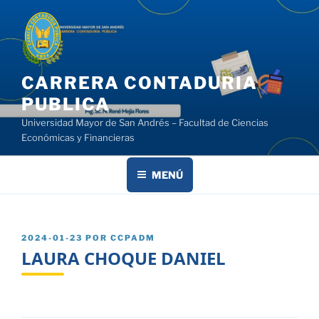
Saltar
al
contenido
CARRERA CONTADURIA
PUBLICA
Universidad Mayor de San Andrés – Facultad de Ciencias
Económicas y Financieras
MENÚ
PUBLICADO
2024-01-23
POR
CCPADM
EL
LAURA CHOQUE DANIEL