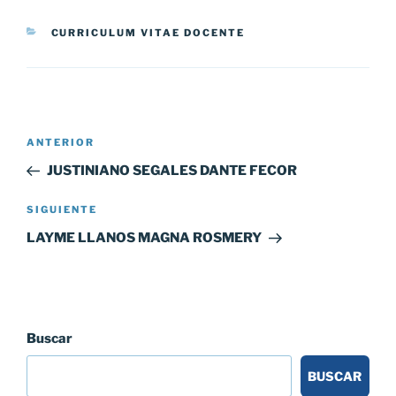
CATEGORÍAS
CURRICULUM VITAE DOCENTE
Navegación
Entrada
ANTERIOR
de
anterior:
JUSTINIANO SEGALES DANTE FECOR
entradas
Siguiente
SIGUIENTE
entrada
LAYME LLANOS MAGNA ROSMERY
Buscar
BUSCAR