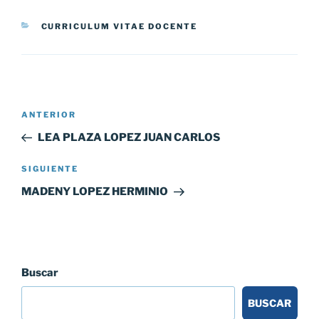
CATEGORÍAS
CURRICULUM VITAE DOCENTE
Navegación
Entrada
ANTERIOR
de
anterior:
LEA PLAZA LOPEZ JUAN CARLOS
entradas
Siguiente
SIGUIENTE
entrada
MADENY LOPEZ HERMINIO
Buscar
BUSCAR