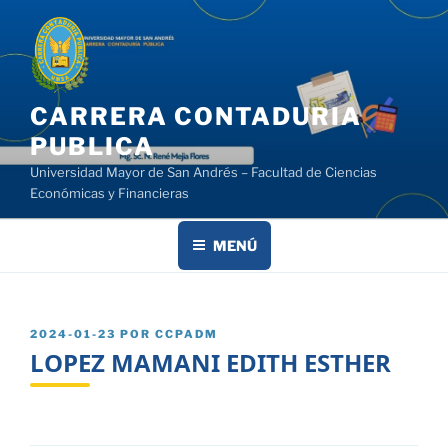
Saltar
al
contenido
CARRERA CONTADURIA
PUBLICA
Universidad Mayor de San Andrés – Facultad de Ciencias
Económicas y Financieras
MENÚ
PUBLICADO
2024-01-23
POR
CCPADM
EL
LOPEZ MAMANI EDITH ESTHER