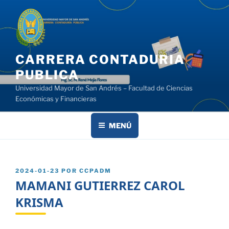
Saltar
al
contenido
CARRERA CONTADURIA
PUBLICA
Universidad Mayor de San Andrés – Facultad de Ciencias
Económicas y Financieras
MENÚ
PUBLICADO
2024-01-23
POR
CCPADM
EL
MAMANI GUTIERREZ CAROL
KRISMA