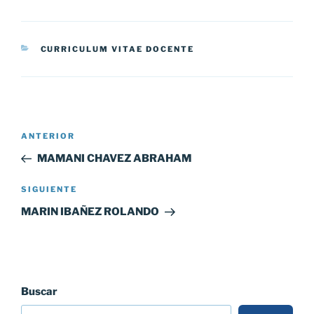
CATEGORÍAS
CURRICULUM VITAE DOCENTE
Navegación
Entrada
ANTERIOR
de
anterior:
MAMANI CHAVEZ ABRAHAM
entradas
Siguiente
SIGUIENTE
entrada
MARIN IBAÑEZ ROLANDO
Buscar