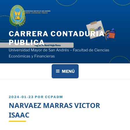
Saltar
al
contenido
CARRERA CONTADURIA
PUBLICA
Universidad Mayor de San Andrés – Facultad de Ciencias
Económicas y Financieras
MENÚ
PUBLICADO
2024-01-23
POR
CCPADM
EL
NARVAEZ MARRAS VICTOR
ISAAC