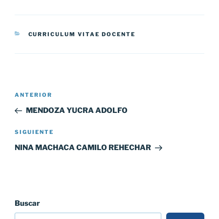
CATEGORÍAS
CURRICULUM VITAE DOCENTE
Navegación
Entrada
ANTERIOR
de
anterior:
MENDOZA YUCRA ADOLFO
entradas
Siguiente
SIGUIENTE
entrada
NINA MACHACA CAMILO REHECHAR
Buscar