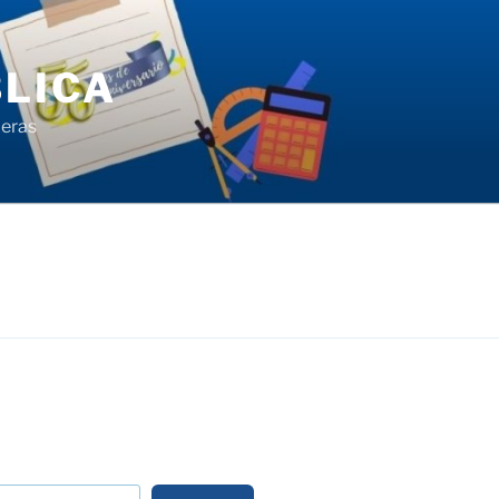
LICA
ieras