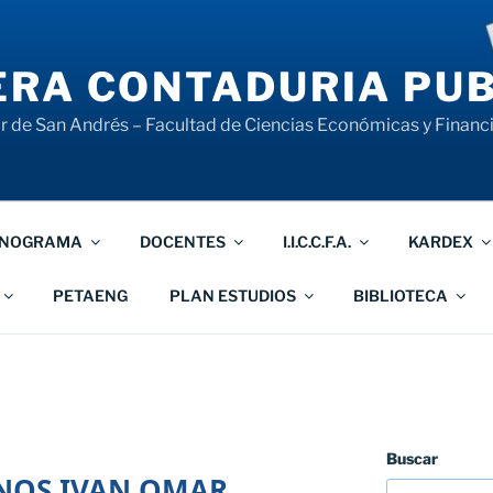
RA CONTADURIA PUB
 de San Andrés – Facultad de Ciencias Económicas y Financ
NOGRAMA
DOCENTES
I.I.C.C.F.A.
KARDEX
PETAENG
PLAN ESTUDIOS
BIBLIOTECA
Buscar
NOS IVAN OMAR