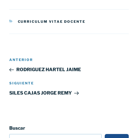
CATEGORÍAS
CURRICULUM VITAE DOCENTE
Navegación
Entrada
ANTERIOR
de
anterior:
RODRIGUEZ HARTEL JAIME
entradas
Siguiente
SIGUIENTE
entrada
SILES CAJAS JORGE REMY
Buscar