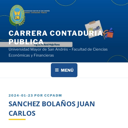
Saltar
al
contenido
CARRERA CONTADURIA
PUBLICA
Universidad Mayor de San Andrés – Facultad de Ciencias
Económicas y Financieras
MENÚ
PUBLICADO
2024-01-23
POR
CCPADM
EL
SANCHEZ BOLAÑOS JUAN
CARLOS