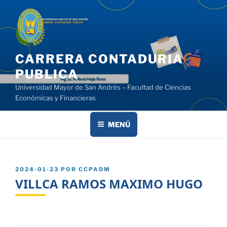
Saltar
al
contenido
CARRERA CONTADURIA
PUBLICA
Universidad Mayor de San Andrés – Facultad de Ciencias
Económicas y Financieras
MENÚ
PUBLICADO
2024-01-23
POR
CCPADM
EL
VILLCA RAMOS MAXIMO HUGO