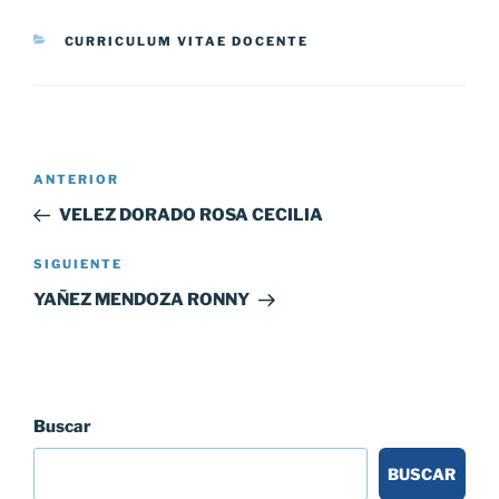
CATEGORÍAS
CURRICULUM VITAE DOCENTE
Navegación
Entrada
ANTERIOR
de
anterior:
VELEZ DORADO ROSA CECILIA
entradas
Siguiente
SIGUIENTE
entrada
YAÑEZ MENDOZA RONNY
Buscar
BUSCAR