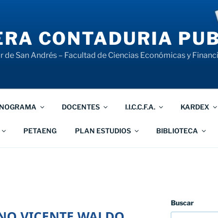
RA CONTADURIA PUB
 de San Andrés – Facultad de Ciencias Económicas y Financ
NOGRAMA
DOCENTES
I.I.C.C.F.A.
KARDEX
PETAENG
PLAN ESTUDIOS
BIBLIOTECA
Buscar
NO VICENTE WALDO