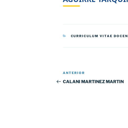
CATEGORÍAS
CURRICULUM VITAE DOCE
Navegación
Entrada
ANTERIOR
de
anterior:
CALANI MARTINEZ MARTIN
entradas