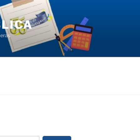
LICA
ieras