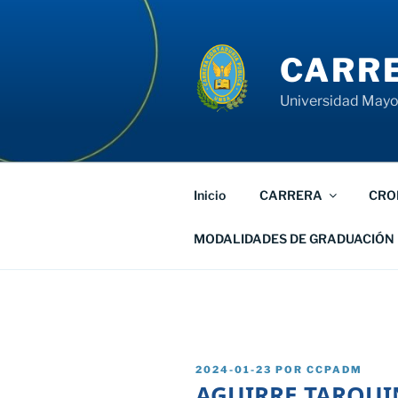
Saltar
al
contenido
CARRE
Universidad Mayor
Inicio
CARRERA
CRO
MODALIDADES DE GRADUACIÓN
PUBLICADO
2024-01-23
POR
CCPADM
EL
AGUIRRE TARQUI