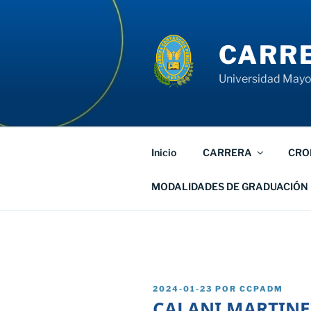
Saltar
al
contenido
CARRE
Universidad Mayor
Inicio
CARRERA
CRO
MODALIDADES DE GRADUACIÓN
PUBLICADO
2024-01-23
POR
CCPADM
EL
CALANI MARTINE