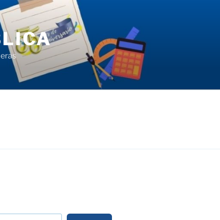
LICA
ieras