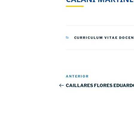
CATEGORÍAS
CURRICULUM VITAE DOCE
Navegación
Entrada
ANTERIOR
de
anterior:
CAILLARES FLORES EDUARD
entradas