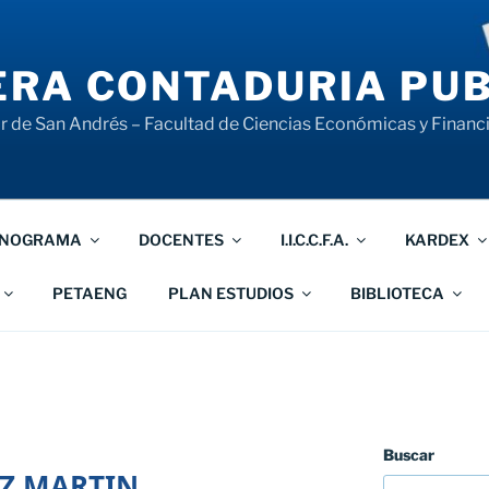
RA CONTADURIA PUB
 de San Andrés – Facultad de Ciencias Económicas y Financ
NOGRAMA
DOCENTES
I.I.C.C.F.A.
KARDEX
PETAENG
PLAN ESTUDIOS
BIBLIOTECA
Buscar
Z MARTIN