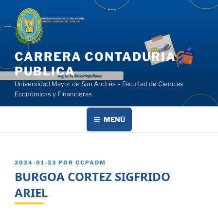
Saltar
al
contenido
CARRERA CONTADURIA
PUBLICA
Universidad Mayor de San Andrés – Facultad de Ciencias
Económicas y Financieras
MENÚ
PUBLICADO
2024-01-23
POR
CCPADM
EL
BURGOA CORTEZ SIGFRIDO
ARIEL