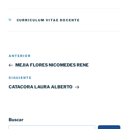
CATEGORÍAS
CURRICULUM VITAE DOCENTE
Navegación
Entrada
ANTERIOR
de
anterior:
MEJIA FLORES NICOMEDES RENE
entradas
Siguiente
SIGUIENTE
entrada
CATACORA LAURA ALBERTO
Buscar