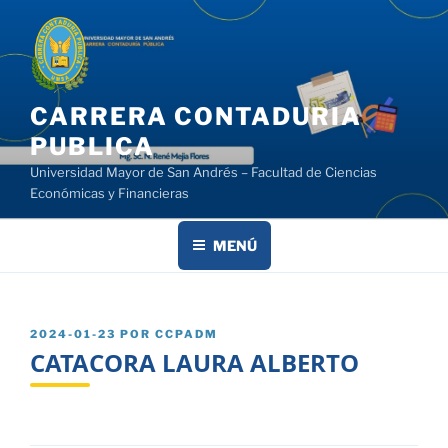
Saltar
al
contenido
CARRERA CONTADURIA
PUBLICA
Universidad Mayor de San Andrés – Facultad de Ciencias
Económicas y Financieras
MENÚ
PUBLICADO
2024-01-23
POR
CCPADM
EL
CATACORA LAURA ALBERTO