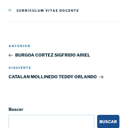
CATEGORÍAS
CURRICULUM VITAE DOCENTE
Navegación
Entrada
ANTERIOR
de
anterior:
BURGOA CORTEZ SIGFRIDO ARIEL
entradas
Siguiente
SIGUIENTE
entrada
CATALAN MOLLINEDO TEDDY ORLANDO
Buscar
BUSCAR