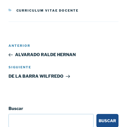
CATEGORÍAS
CURRICULUM VITAE DOCENTE
Navegación
Entrada
ANTERIOR
de
anterior:
ALVARADO RALDE HERNAN
entradas
Siguiente
SIGUIENTE
entrada
DE LA BARRA WILFREDO
Buscar
BUSCAR