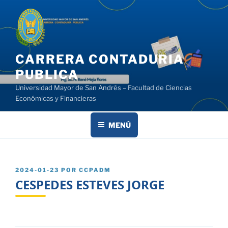
Saltar
al
contenido
CARRERA CONTADURIA
PUBLICA
Universidad Mayor de San Andrés – Facultad de Ciencias
Económicas y Financieras
MENÚ
PUBLICADO
2024-01-23
POR
CCPADM
EL
CESPEDES ESTEVES JORGE