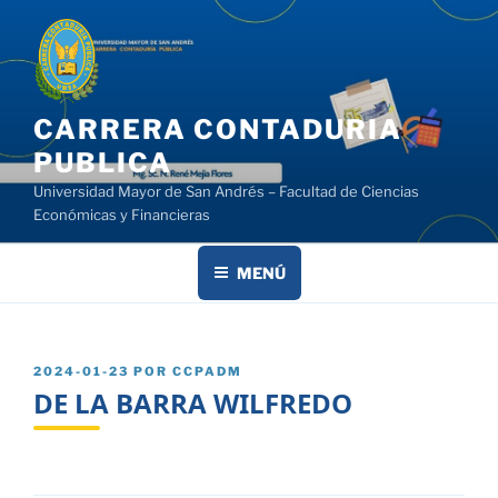
Saltar
al
contenido
CARRERA CONTADURIA
PUBLICA
Universidad Mayor de San Andrés – Facultad de Ciencias
Económicas y Financieras
MENÚ
PUBLICADO
2024-01-23
POR
CCPADM
EL
DE LA BARRA WILFREDO