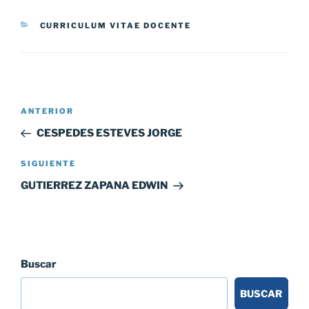
CATEGORÍAS
CURRICULUM VITAE DOCENTE
Navegación
Entrada
ANTERIOR
de
anterior:
CESPEDES ESTEVES JORGE
entradas
Siguiente
SIGUIENTE
entrada
GUTIERREZ ZAPANA EDWIN
Buscar
BUSCAR