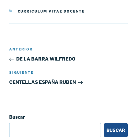
CATEGORÍAS
CURRICULUM VITAE DOCENTE
Navegación
Entrada
ANTERIOR
de
anterior:
DE LA BARRA WILFREDO
entradas
Siguiente
SIGUIENTE
entrada
CENTELLAS ESPAÑA RUBEN
Buscar
BUSCAR