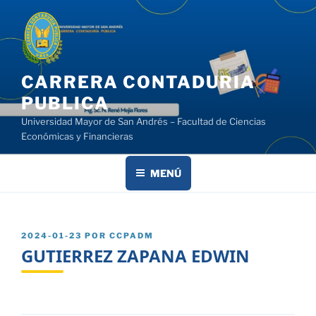
Saltar
al
contenido
CARRERA CONTADURIA
PUBLICA
Universidad Mayor de San Andrés – Facultad de Ciencias
Económicas y Financieras
MENÚ
PUBLICADO
2024-01-23
POR
CCPADM
EL
GUTIERREZ ZAPANA EDWIN