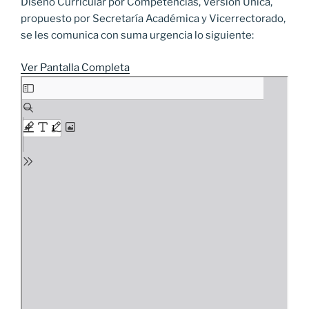
Diseño Curricular por Competencias, Versión Única,
propuesto por Secretaría Académica y Vicerrectorado,
se les comunica con suma urgencia lo siguiente:
Ver Pantalla Completa
Saltar
al
contenido
del
PDF