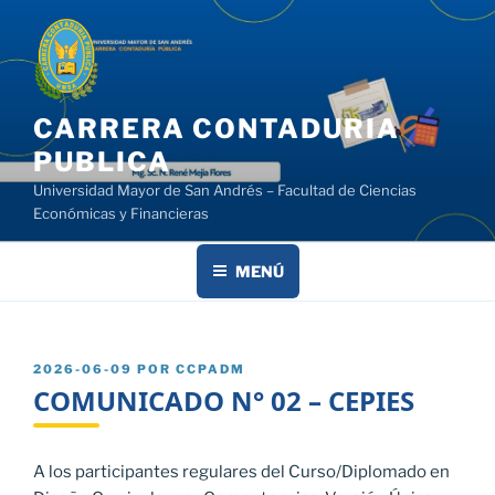
Saltar
al
contenido
CARRERA CONTADURIA
PUBLICA
Universidad Mayor de San Andrés – Facultad de Ciencias
Económicas y Financieras
MENÚ
PUBLICADO
2026-06-09
POR
CCPADM
EL
COMUNICADO N° 02 – CEPIES
A los participantes regulares del Curso/Diplomado en