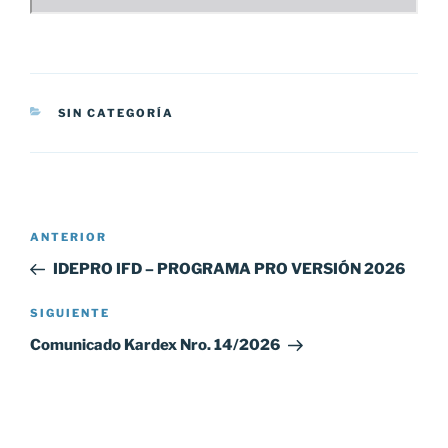
CATEGORÍAS
SIN CATEGORÍA
Navegación
Entrada
ANTERIOR
de
anterior:
IDEPRO IFD – PROGRAMA PRO VERSIÓN 2026
entradas
Siguiente
SIGUIENTE
entrada
Comunicado Kardex Nro. 14/2026