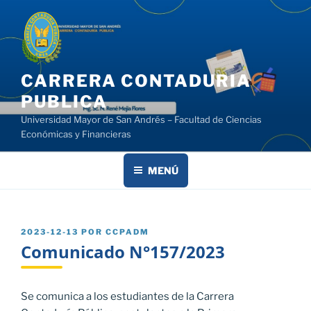
Saltar
al
contenido
CARRERA CONTADURIA
PUBLICA
Universidad Mayor de San Andrés – Facultad de Ciencias
Económicas y Financieras
MENÚ
PUBLICADO
2023-12-13
POR
CCPADM
EL
Comunicado N°157/2023
Se comunica a los estudiantes de la Carrera