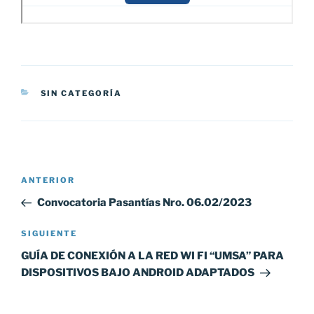
CATEGORÍAS
SIN CATEGORÍA
Navegación
Entrada
ANTERIOR
de
anterior:
Convocatoria Pasantías Nro. 06.02/2023
entradas
Siguiente
SIGUIENTE
entrada
GUÍA DE CONEXIÓN A LA RED WI FI “UMSA” PARA
DISPOSITIVOS BAJO ANDROID ADAPTADOS