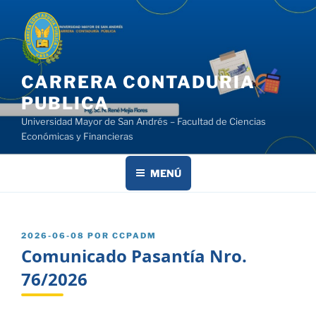
Saltar
al
contenido
CARRERA CONTADURIA
PUBLICA
Universidad Mayor de San Andrés – Facultad de Ciencias
Económicas y Financieras
MENÚ
PUBLICADO
2026-06-08
POR
CCPADM
EL
Comunicado Pasantía Nro.
76/2026