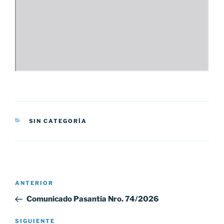
CATEGORÍAS
SIN CATEGORÍA
Navegación
Entrada
ANTERIOR
de
anterior:
Comunicado Pasantía Nro. 74/2026
entradas
Siguiente
SIGUIENTE