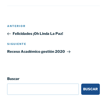
Navegación
Entrada
ANTERIOR
de
anterior:
Felicidades ¡Oh Linda La Paz!
entradas
Siguiente
SIGUIENTE
entrada
Receso Académico gestión 2020
Buscar
BUSCAR