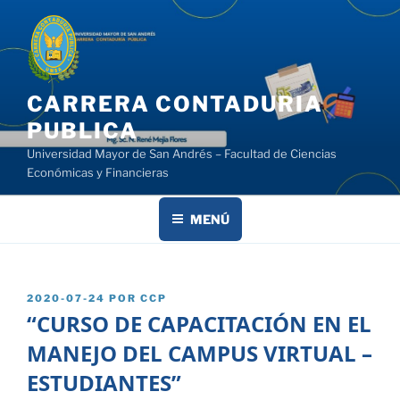
Saltar
al
contenido
CARRERA CONTADURIA
PUBLICA
Universidad Mayor de San Andrés – Facultad de Ciencias
Económicas y Financieras
MENÚ
PUBLICADO
2020-07-24
POR
CCP
EL
“CURSO DE CAPACITACIÓN EN EL
MANEJO DEL CAMPUS VIRTUAL –
ESTUDIANTES”