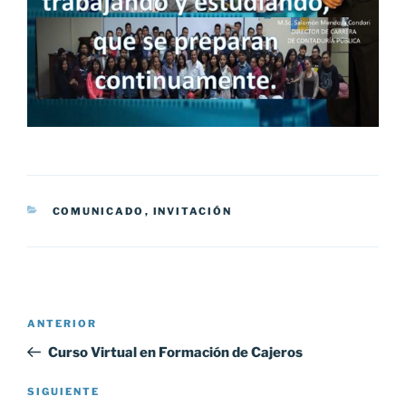
CATEGORÍAS
COMUNICADO
,
INVITACIÓN
Navegación
Entrada
ANTERIOR
de
anterior:
Curso Virtual en Formación de Cajeros
entradas
Siguiente
SIGUIENTE