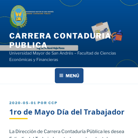
Saltar
al
contenido
CARRERA CONTADURIA
PUBLICA
Universidad Mayor de San Andrés – Facultad de Ciencias
Económicas y Financieras
MENÚ
PUBLICADO
2020-05-01
POR
CCP
EL
1ro de Mayo Día del Trabajador
La Dirección de Carrera Contaduría Pública les desea