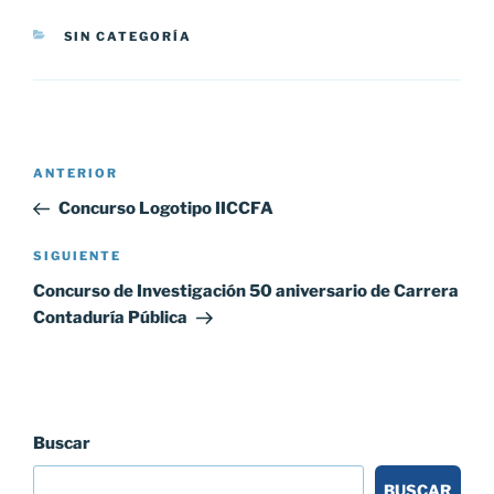
CATEGORÍAS
SIN CATEGORÍA
Navegación
Entrada
ANTERIOR
de
anterior:
Concurso Logotipo IICCFA
entradas
Siguiente
SIGUIENTE
entrada
Concurso de Investigación 50 aniversario de Carrera
Contaduría Pública
Buscar
BUSCAR