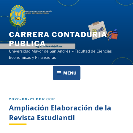
Saltar
al
contenido
CARRERA CONTADURIA
PUBLICA
Universidad Mayor de San Andrés – Facultad de Ciencias
Económicas y Financieras
MENÚ
PUBLICADO
2020-08-21
POR
CCP
EL
Ampliación Elaboración de la
Revista Estudiantil