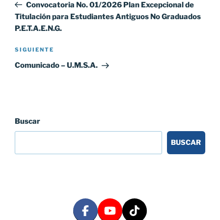
anterior:
Convocatoria No. 01/2026 Plan Excepcional de
entradas
Titulación para Estudiantes Antiguos No Graduados
P.E.T.A.E.N.G.
Siguiente
SIGUIENTE
entrada
Comunicado – U.M.S.A.
Buscar
BUSCAR