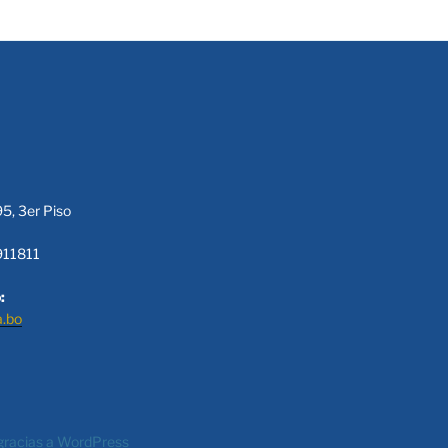
95, 3er Piso
911811
:
a.bo
gracias a WordPress