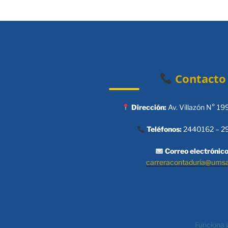
Contacto
Dirección:
Av. Villazón N° 19
Teléfonos:
2440162 – 2
Correo electrónico
carreracontaduria@ums
Funciona 