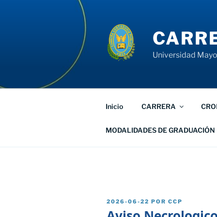
Saltar
al
contenido
CARRE
Universidad Mayor
Inicio
CARRERA
CRO
MODALIDADES DE GRADUACIÓN
PUBLICADO
2026-06-22
POR
CCP
EL
Aviso Necrologic