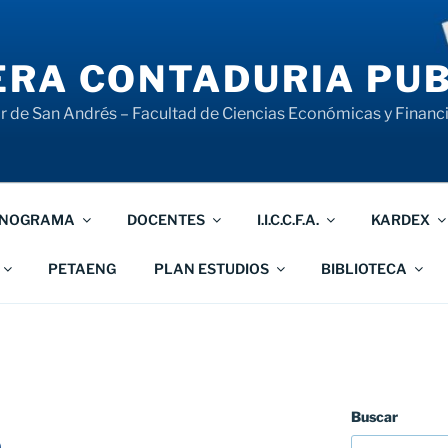
RA CONTADURIA PUB
 de San Andrés – Facultad de Ciencias Económicas y Financ
NOGRAMA
DOCENTES
I.I.C.C.F.A.
KARDEX
PETAENG
PLAN ESTUDIOS
BIBLIOTECA
Buscar
o