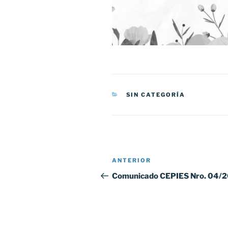
CATEGORÍAS
SIN CATEGORÍA
Navegación
Entrada
ANTERIOR
de
anterior:
Comunicado CEPIES Nro. 04/
entradas