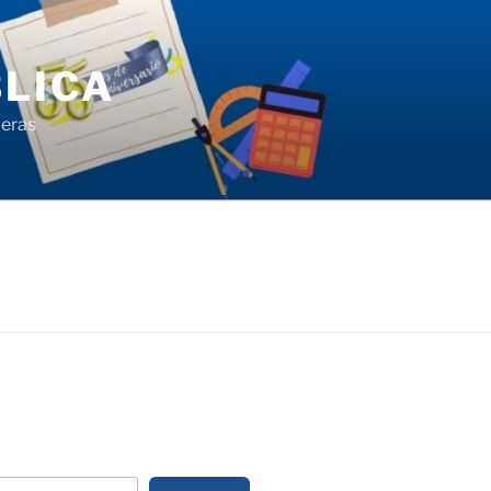
LICA
ieras