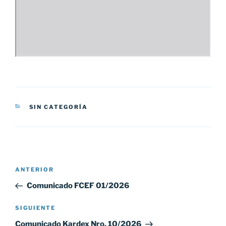
CATEGORÍAS
SIN CATEGORÍA
Navegación
Entrada
ANTERIOR
de
anterior:
Comunicado FCEF 01/2026
entradas
Siguiente
SIGUIENTE
entrada
Comunicado Kardex Nro. 10/2026