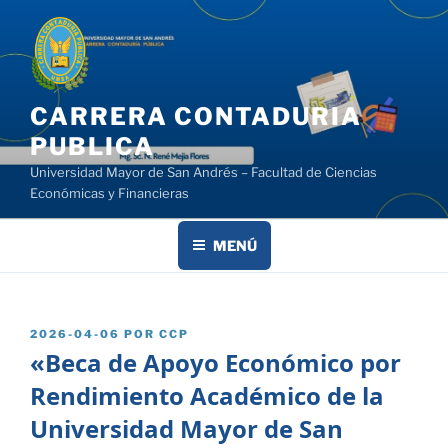
Saltar
al
contenido
CARRERA CONTADURIA
PUBLICA
Universidad Mayor de San Andrés – Facultad de Ciencias
Económicas y Financieras
MENÚ
PUBLICADO
2026-04-06
POR
CCP
EL
«Beca de Apoyo Económico por
Rendimiento Académico de la
Universidad Mayor de San