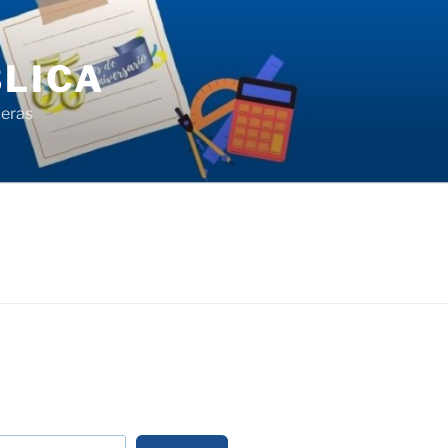
LICA
ieras