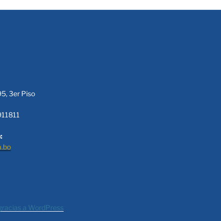
95, 3er Piso
911811
:
a.bo
gracias a WordPress