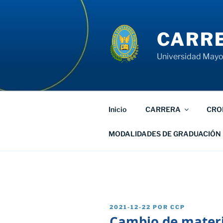
Saltar
al
contenido
CARRE
Universidad Mayor
Inicio
CARRERA
CRO
MODALIDADES DE GRADUACIÓN
PUBLICADO
2021-12-22
POR
CCP
EL
Cambio de materi