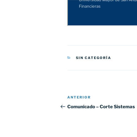
CATEGORÍAS
SIN CATEGORÍA
Navegación
Entrada
ANTERIOR
de
anterior:
Comunicado – Corte Sistemas
entradas