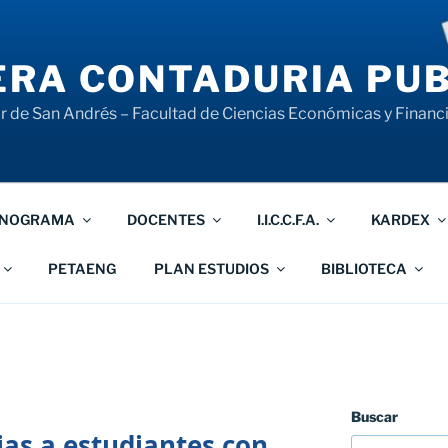
RA CONTADURIA PUB
 de San Andrés – Facultad de Ciencias Económicas y Financ
NOGRAMA
DOCENTES
I.I.C.C.F.A.
KARDEX
PETAENG
PLAN ESTUDIOS
BIBLIOTECA
Buscar
as a estudiantes con