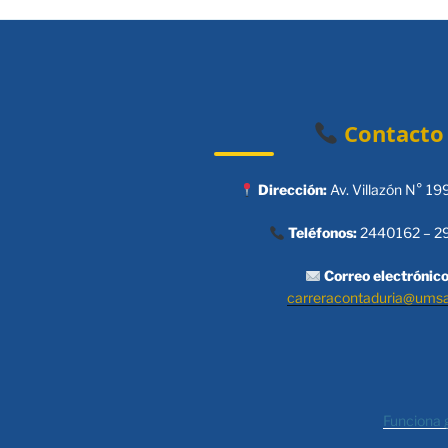
Contacto
Dirección:
Av. Villazón N° 19
Teléfonos:
2440162 – 2
Correo electrónico
carreracontaduria@ums
Funciona 