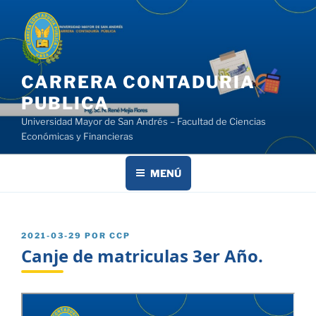
Saltar
al
contenido
CARRERA CONTADURIA
PUBLICA
Universidad Mayor de San Andrés – Facultad de Ciencias
Económicas y Financieras
MENÚ
PUBLICADO
2021-03-29
POR
CCP
EL
Canje de matriculas 3er Año.