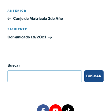
Navegación
Entrada
ANTERIOR
de
anterior:
Canje de Matricula 2do Año
entradas
Siguiente
SIGUIENTE
entrada
Comunicado 18/2021
Buscar
BUSCAR