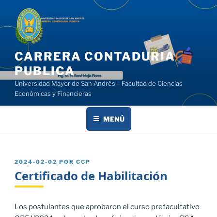
Saltar
al
contenido
CARRERA CONTADURIA
PUBLICA
Universidad Mayor de San Andrés – Facultad de Ciencias
Económicas y Financieras
MENÚ
PUBLICADO
2024-02-02
POR
CCP
EL
Certificado de Habilitación
Los postulantes que aprobaron el curso prefacultativo