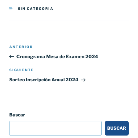
CATEGORÍAS
SIN CATEGORÍA
Navegación
Entrada
ANTERIOR
de
anterior:
Cronograma Mesa de Examen 2024
entradas
Siguiente
SIGUIENTE
entrada
Sorteo Inscripción Anual 2024
Buscar
BUSCAR