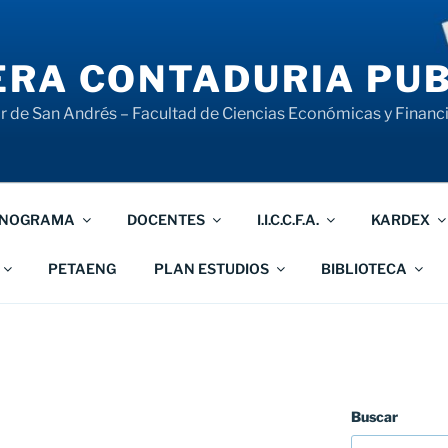
RA CONTADURIA PUB
 de San Andrés – Facultad de Ciencias Económicas y Financ
NOGRAMA
DOCENTES
I.I.C.C.F.A.
KARDEX
PETAENG
PLAN ESTUDIOS
BIBLIOTECA
Buscar