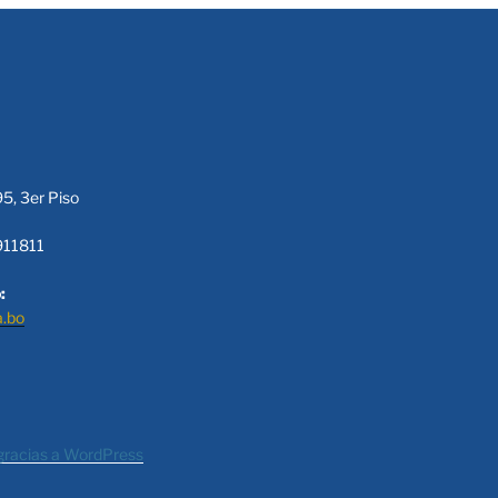
95, 3er Piso
911811
:
a.bo
gracias a WordPress