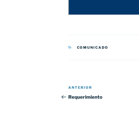
CATEGORÍAS
COMUNICADO
Navegación
Entrada
ANTERIOR
de
anterior:
Requerimiento
entradas