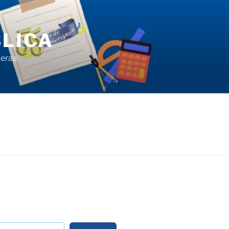
LICA
ieras