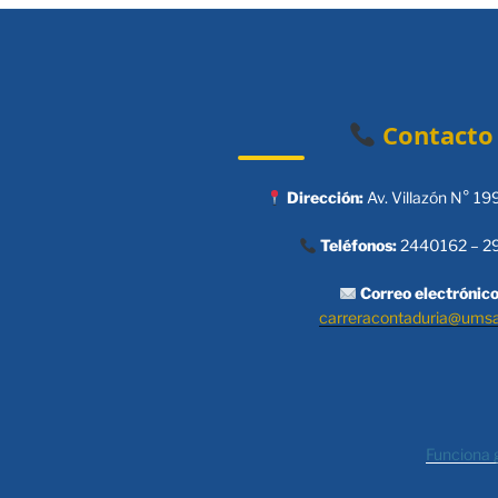
Contacto
Dirección:
Av. Villazón N° 19
Teléfonos:
2440162 – 2
Correo electrónico
carreracontaduria@ums
Funciona 