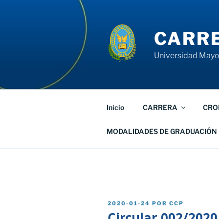
Saltar
al
contenido
CARRE
Universidad Mayor
Inicio
CARRERA
CRO
MODALIDADES DE GRADUACIÓN
PUBLICADO
2020-01-24
POR
CCP
EL
Circular 002/2020