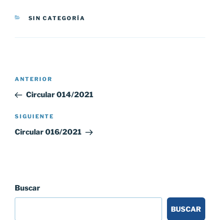
CATEGORÍAS
SIN CATEGORÍA
Navegación
Entrada
ANTERIOR
de
anterior:
Circular 014/2021
entradas
Siguiente
SIGUIENTE
entrada
Circular 016/2021
Buscar
BUSCAR