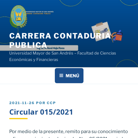
Saltar
al
contenido
CARRERA CONTADURIA
PUBLICA
Universidad Mayor de San Andrés – Facultad de Ciencias
Económicas y Financieras
MENÚ
PUBLICADO
2021-11-26
POR
CCP
EL
Circular 015/2021
Por medio de la presente, remito para su conocimiento