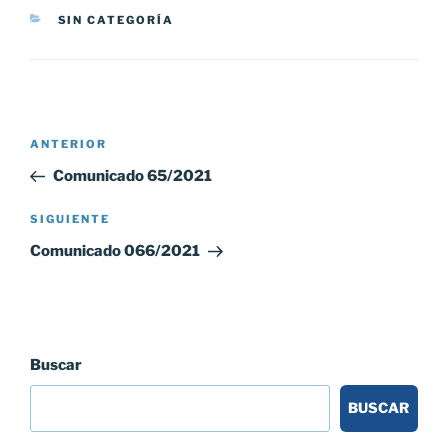
CATEGORÍAS
SIN CATEGORÍA
Navegación
Entrada
ANTERIOR
de
anterior:
Comunicado 65/2021
entradas
Siguiente
SIGUIENTE
entrada
Comunicado 066/2021
Buscar
BUSCAR