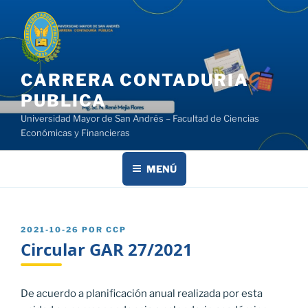
Saltar
al
contenido
CARRERA CONTADURIA
PUBLICA
Universidad Mayor de San Andrés – Facultad de Ciencias
Económicas y Financieras
MENÚ
PUBLICADO
2021-10-26
POR
CCP
EL
Circular GAR 27/2021
De acuerdo a planificación anual realizada por esta