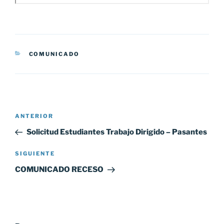
CATEGORÍAS
COMUNICADO
Navegación
Entrada
ANTERIOR
de
anterior:
Solicitud Estudiantes Trabajo Dirigido – Pasantes
entradas
Siguiente
SIGUIENTE
entrada
COMUNICADO RECESO