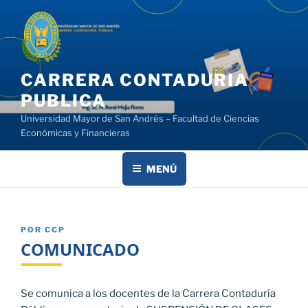
Saltar
al
contenido
CARRERA CONTADURIA
PUBLICA
Universidad Mayor de San Andrés – Facultad de Ciencias
Económicas y Financieras
MENÚ
PUBLICADO
POR
CCP
EL
COMUNICADO
Se comunica a los docentes de la Carrera Contaduría