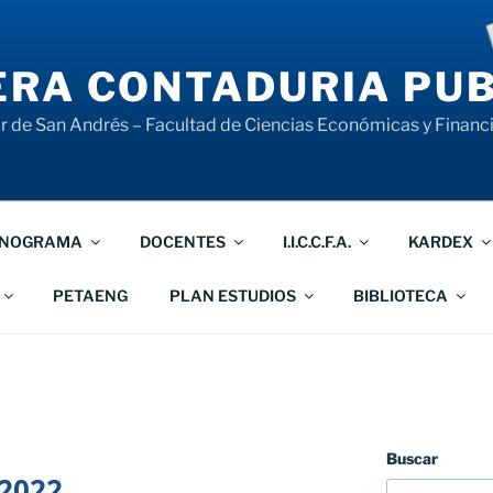
RA CONTADURIA PUB
 de San Andrés – Facultad de Ciencias Económicas y Financ
NOGRAMA
DOCENTES
I.I.C.C.F.A.
KARDEX
PETAENG
PLAN ESTUDIOS
BIBLIOTECA
Buscar
2022