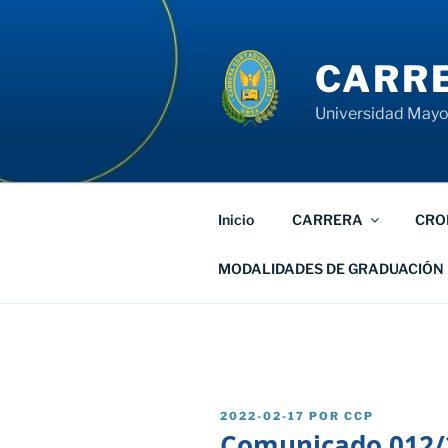
Saltar
al
contenido
CARRE
Universidad Mayor
Inicio
CARRERA
CRO
MODALIDADES DE GRADUACIÓN
PUBLICADO
2022-02-17
POR
CCP
EL
Comunicado 012/