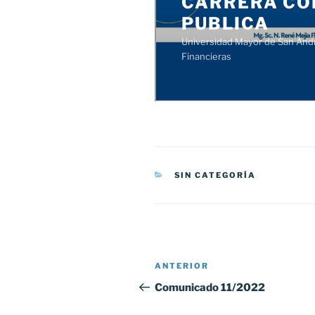
CATEGORÍAS
SIN CATEGORÍA
Navegación
Entrada
ANTERIOR
de
anterior:
Comunicado 11/2022
entradas