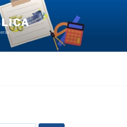
LICA
ieras