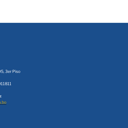
95, 3er Piso
911811
:
a.bo