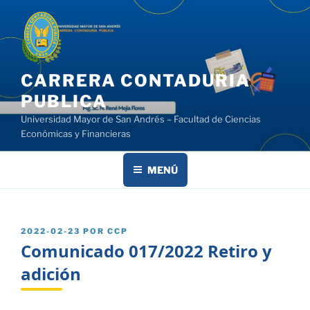
Saltar
al
contenido
CARRERA CONTADURIA
PUBLICA
Universidad Mayor de San Andrés – Facultad de Ciencias
Económicas y Financieras
MENÚ
PUBLICADO
2022-02-23
POR
CCP
EL
Comunicado 017/2022 Retiro y
adición