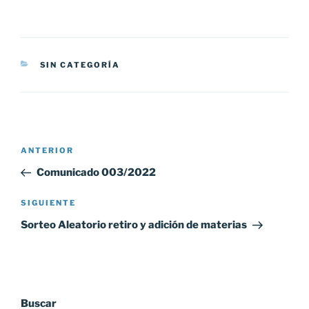
CATEGORÍAS
SIN CATEGORÍA
Navegación
Entrada
ANTERIOR
de
anterior:
Comunicado 003/2022
entradas
Siguiente
SIGUIENTE
entrada
Sorteo Aleatorio retiro y adición de materias
Buscar