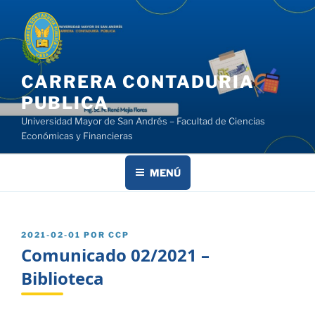
Saltar
al
contenido
CARRERA CONTADURIA
PUBLICA
Universidad Mayor de San Andrés – Facultad de Ciencias
Económicas y Financieras
MENÚ
PUBLICADO
2021-02-01
POR
CCP
EL
Comunicado 02/2021 –
Biblioteca