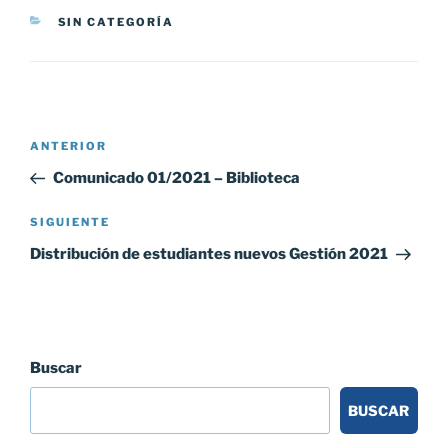
CATEGORÍAS
SIN CATEGORÍA
Navegación
Entrada
ANTERIOR
de
anterior:
Comunicado 01/2021 – Biblioteca
entradas
Siguiente
SIGUIENTE
entrada
Distribución de estudiantes nuevos Gestión 2021
Buscar
BUSCAR