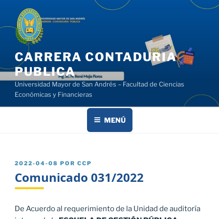
Saltar
al
contenido
CARRERA CONTADURIA
PUBLICA
Universidad Mayor de San Andrés – Facultad de Ciencias
Económicas y Financieras
MENÚ
PUBLICADO
2022-04-08
POR
CCP
EL
Comunicado 031/2022
De Acuerdo al requerimiento de la Unidad de auditoría