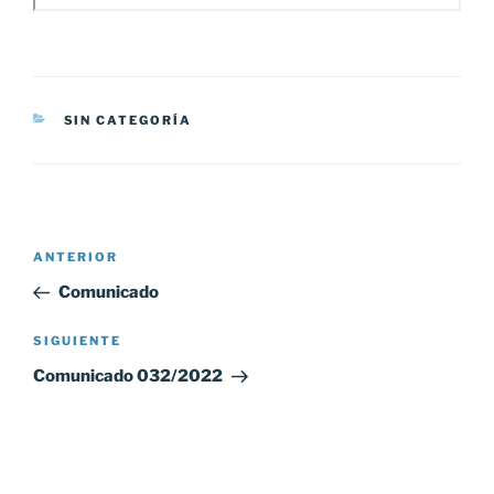
CATEGORÍAS
SIN CATEGORÍA
Navegación
Entrada
ANTERIOR
de
anterior:
Comunicado
entradas
Siguiente
SIGUIENTE
entrada
Comunicado 032/2022